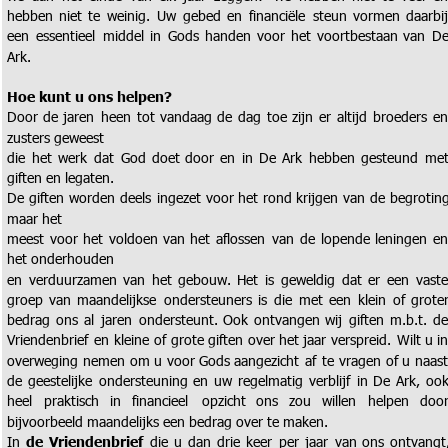
hebben
niet
te
weinig.
Uw
gebed
en
financiële
steun
vormen
daarbij
een
essentieel
middel
in
Gods
handen
voor
het
voortbestaan
van
De
Ark.
Hoe kunt u ons helpen?
Door
de
jaren
heen
tot
vandaag
de
dag
toe
zijn
er
altijd
broeders
en
zusters geweest 
die
het
werk
dat
God
doet
door
en
in
De
Ark
hebben
gesteund
met
giften en legaten. 
De
giften
worden
deels
ingezet
voor
het
rond
krijgen
van
de
begroting
maar het 
meest
voor
het
voldoen
van
het
aflossen
van
de
lopende
leningen
en
het onderhouden 
en
verduurzamen
van
het
gebouw.
Het
is
geweldig
dat
er
een
vaste
groep
van
maandelijkse
ondersteuners
is
die
met
een
klein
of
groter
bedrag
ons
al
jaren
ondersteunt.
Ook
ontvangen
wij
giften
m.b.t.
de
Vriendenbrief
en
kleine
of
grote
giften
over
het
jaar
verspreid.
Wilt
u
in
overweging
nemen
om
u
voor
Gods
aangezicht
af
te
vragen
of
u
naast
de
geestelijke
ondersteuning
en
uw
regelmatig
verblijf
in
De
Ark,
ook
heel
praktisch
in
financieel
opzicht
ons
zou
willen
helpen
door
bijvoorbeeld maandelijks een bedrag over te maken. 
In
de
Vriendenbrief
die
u
dan
drie
keer
per
jaar
van
ons
ontvangt,