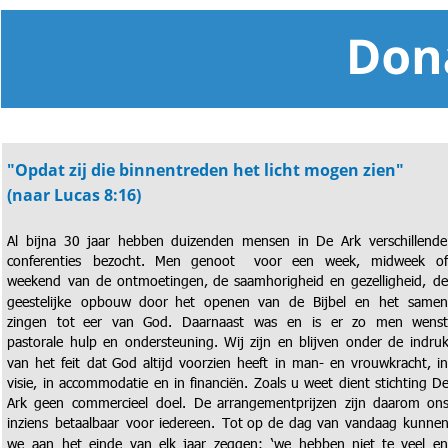
"Opdat zij die binnentreden het licht mogen zien" 
(naar Lucas 8:16)
Al
bijna
30
jaar
hebben
duizenden
mensen
in
De
Ark
verschillende
conferenties
bezocht.
Men
genoot
voor
een
week,
midweek
of
weekend
van
de
ontmoetingen,
de
saamhorigheid
en
gezelligheid,
de
geestelijke
opbouw
door
het
openen
van
de
Bijbel
en
het
samen
zingen
tot
eer
van
God.
Daarnaast
was
en
is
er
zo
men
wenst
pastorale
hulp
en
ondersteuning.
Wij
zijn
en
blijven
onder
de
indruk
van
het
feit
dat
God
altijd
voorzien
heeft
in
man-
en
vrouwkracht,
in
visie,
in
accommodatie
en
in
financiën.
Zoals
u
weet
dient
stichting
De
Ark
geen
commercieel
doel.
De
arrangementprijzen
zijn
daarom
ons
inziens
betaalbaar
voor
iedereen.
Tot
op
de
dag
van
vandaag
kunnen
we
aan
het
einde
van
elk
jaar
zeggen:
‘we
hebben
niet
te
veel
en